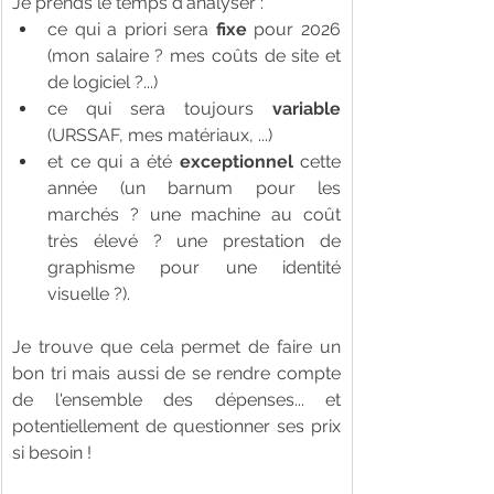
Je prends le temps d'analyser :
ce qui a priori sera 
fixe 
pour 2026 
(mon salaire ? mes coûts de site et 
de logiciel ?...)
ce qui sera toujours 
variable 
(URSSAF, mes matériaux, ...) 
et ce qui a été 
exceptionnel 
cette 
année (un barnum pour les 
marchés ? une machine au coût 
très élevé ? une prestation de 
graphisme pour une identité 
visuelle ?).
Je trouve que cela permet de faire un 
bon tri mais aussi de se rendre compte 
de l'ensemble des dépenses... et 
potentiellement de questionner ses prix 
si besoin ! 