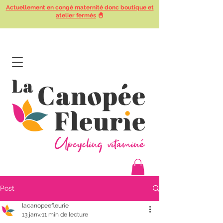
Actuellement en congé maternité donc boutique et
atelier fermés
🐣
Post
lacanopeefleurie
13 janv.
11 min de lecture