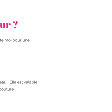
ur ?
cte moi pour une
au ! Elle est valable
 couture.