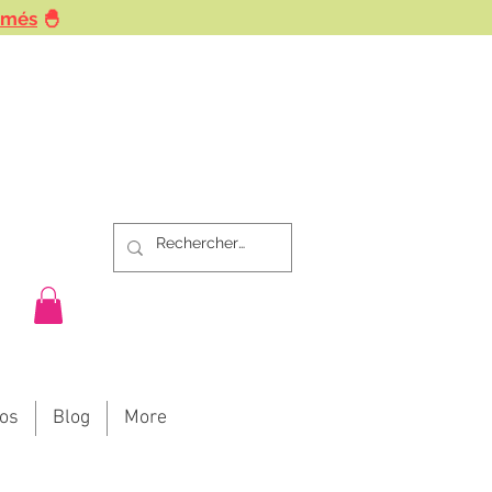
rmés
🐣
os
Blog
More