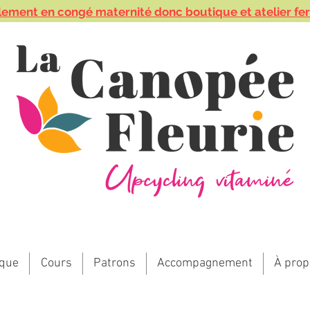
lement en congé maternité donc boutique et atelier fe
ique
Cours
Patrons
Accompagnement
À prop