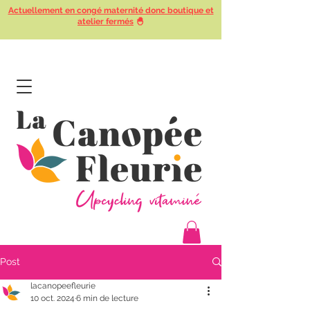
Actuellement en congé maternité donc boutique et
atelier fermés
🐣
Post
lacanopeefleurie
10 oct. 2024
6 min de lecture