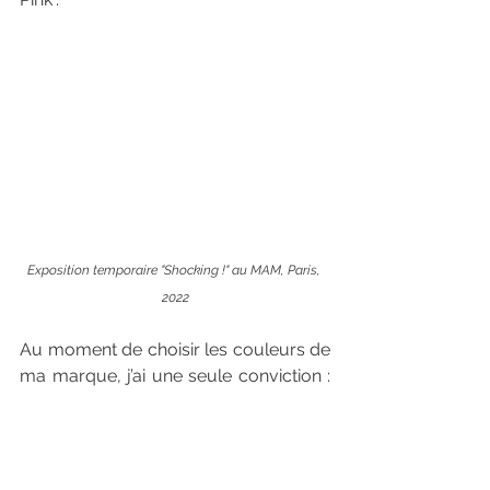
Exposition temporaire "Shocking !" au MAM, Paris, 
2022
Au moment de choisir les couleurs de 
ma marque, j’ai une seule conviction : 
ce rose sera présent. Je veux à travers 
ma marque revendiquer la nécessité 
d’intégrer des couleurs vives dans nos 
vies; et quoi de mieux que le rose 